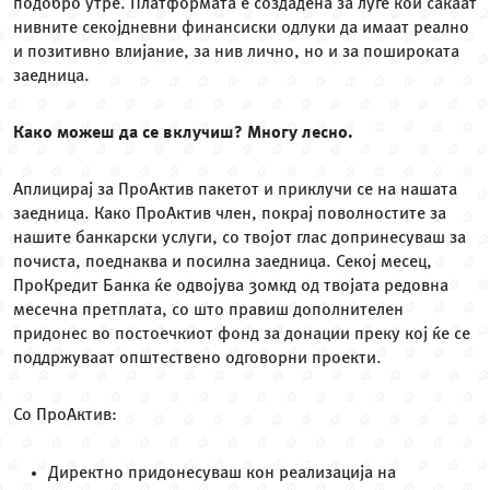
подобро утре. Платформата е создадена за луѓе кои сакаат
нивните секојдневни финансиски одлуки да имаат реално
и позитивно влијание, за нив лично, но и за пошироката
заедница.
Како можеш да се вклучиш? Многу лесно.
Аплицирај за ПроАктив пакетот и приклучи се на нашата
заедница. Како ПроАктив член, покрај поволностите за
нашите банкарски услуги, со твојот глас допринесуваш за
почиста, поеднаква и посилна заедница. Секој месец,
ПроКредит Банка ќе одвојува 30мкд од твојата редовна
месечна претплата, со што правиш дополнителен
придонес во постоечкиот фонд за донации преку кој ќе се
поддржуваат општествено одговорни проекти.
Со ПроАктив:
Директно придонесуваш кон реализација на