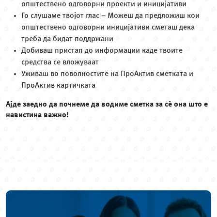
општествено одговорни проекти и иницијативи
Го слушаме твојот глас – Можеш да предложиш кои
општествено одговорни иницијативи сметаш дека
треба да бидат поддржани
Добиваш пристап до информации каде твоите
средства се вложуваат
Уживаш во поволностите на ПроАктив сметката и
ПроАктив картичката
Ајде заедно да почнеме да водиме сметка за сѐ она што е
навистина важно!