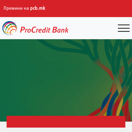
Премини на
pcb.mk
Skip
to
content