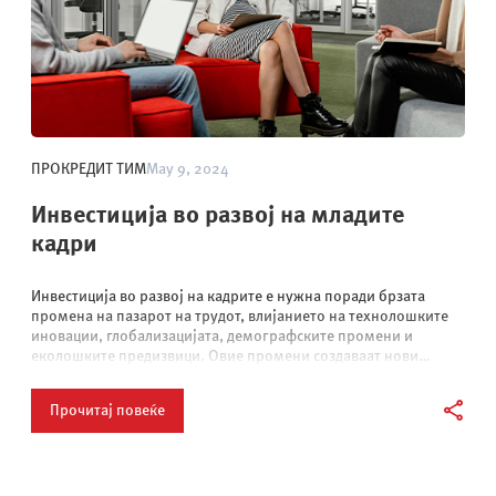
ПРОКРЕДИТ ТИМ
May 9, 2024
Инвестиција во развој на младите
кадри
Инвестиција во развој на кадрите е нужна поради брзата
промена на пазарот на трудот, влијанието на технолошките
иновации, глобализацијата, демографските промени и
еколошките предизвици. Овие промени создаваат нови
можности и предизвици за работниците, работодавачите и…
Прочитај повеќе