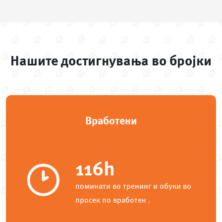
Нашите достигнувања во бројки
Вработени
116h
поминати во тренинг и обуки во
просек по вработен .