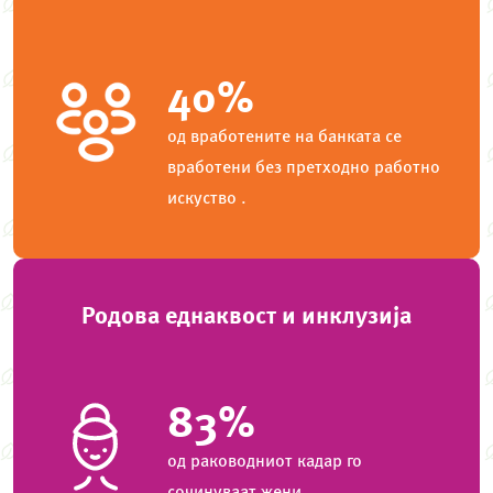
40%
од вработените на банката се
вработени без претходно работно
искуство .
Родова еднаквост и инклузија
83%
од раководниот кадар го