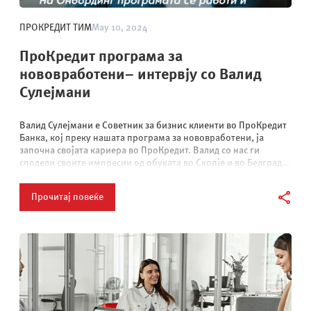
ПРОКРЕДИТ ТИМ
May 10, 2024
ПроКредит програма за
нововработени– интервју со Валид
Сулејмани
Валид Сулејмани е Советник за бизнис клиенти во ПроКредит
Банка, кој преку нашата програма за нововработени, ја
започна својата кариера во ПроКредит. Валид со нас ги
сподели своите импресии од обуката во Скопје и во Белград.
…
Прочитај повеќе