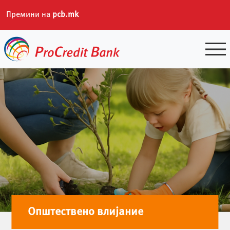
Премини на
pcb.mk
Skip
to
content
Општествено влијание