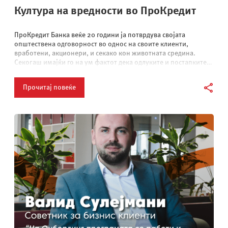
Култура на вредности во ПроКредит
ПроКредит Банка веќе 20 години ја потврдува својата
општествена одговорност во однос на своите клиенти,
вработени, акционери, и секако кон животната средина.
Секогаш имајќи го на ум фактот дека одлуките и постапките
на банките директно…
Прочитај повеќе