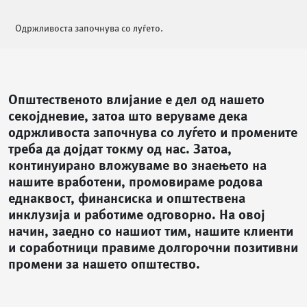
Одржливоста започнува со луѓето.
Општественото влијание е дел од нашето
секојдневие, затоа што веруваме дека
одржливоста започнува со луѓето и промените
треба да дојдат токму од нас. Затоа,
континуирано вложуваме во знаењето на
нашите вработени, промовираме родова
еднаквост, финансиска и општествена
инклузија и работиме одговорно. На овој
начин, заедно со нашиот тим, нашите клиенти
и соработници правиме долгорочни позитивни
промени за нашето општество.